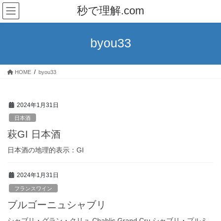
コ
ナ
秒で理解.com
ン
ビ
テ
ゲ
ン
ー
byou33
ツ
シ
へ
ョ
ス
ン
HOME
byou33
キ
に
ッ
移
プ
動
2024年1月31日
日本酒
萩GI 日本酒
日本酒の地理的表示：GI
2024年1月31日
フランスワイン
ブルゴーニュシャブリ
シャブリ・グラン・クリュ Chablis Grand Cru シャブリ・プルミ